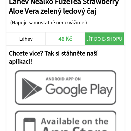
Láhev Nealko FuzeTea Strawberry
Aloe Vera zelený ledový čaj
(Nápoje samostatně nerozvážíme.)
46 Kč
Láhev
JÍT DO E-SHOPU
Chcete více? Tak si stáhněte naší
aplikaci!